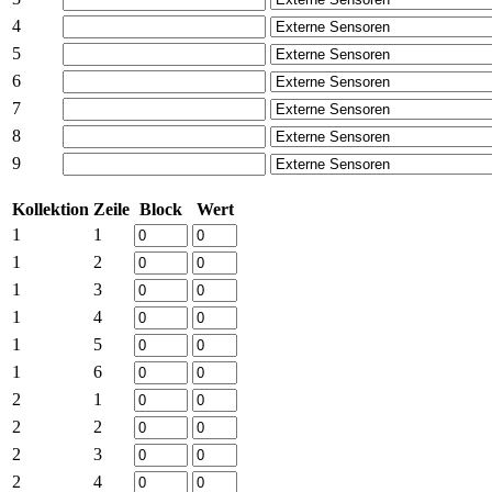
4
5
6
7
8
9
Kollektion
Zeile
Block
Wert
1
1
1
2
1
3
1
4
1
5
1
6
2
1
2
2
2
3
2
4