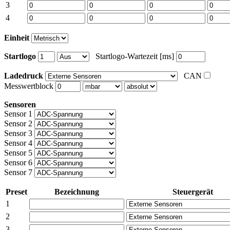
3
4
Einheit
Startlogo
Startlogo-Wartezeit [ms]
Ladedruck
CAN
Messwertblock
Sensoren
Sensor 1
Sensor 2
Sensor 3
Sensor 4
Sensor 5
Sensor 6
Sensor 7
Preset
Bezeichnung
Steuergerät
1
2
3