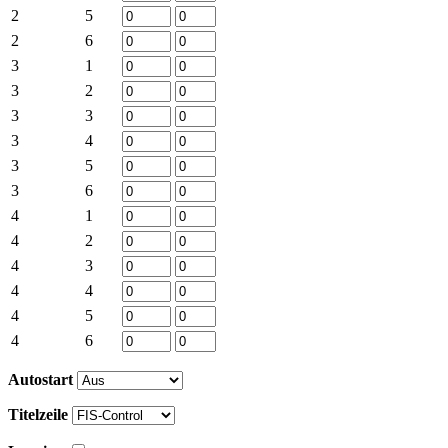
2
5
2
6
3
1
3
2
3
3
3
4
3
5
3
6
4
1
4
2
4
3
4
4
4
5
4
6
Autostart
Titelzeile