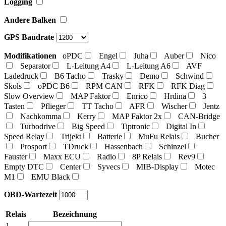
Logging
Andere Balken
GPS Baudrate
Modifikationen
oPDC
Engel
Juha
Auber
Nico
Separator
L-Leitung A4
L-Leitung A6
AVF
Ladedruck
B6 Tacho
Trasky
Demo
Schwind
Skols
oPDC B6
RPM CAN
RFK
RFK Diag
Slow Overview
MAP Faktor
Enrico
Hrdina
3
Tasten
Pflieger
TT Tacho
AFR
Wischer
Jentz
Nachkomma
Kerry
MAP Faktor 2x
CAN-Bridge
Turbodrive
Big Speed
Tiptronic
Digital In
Speed Relay
Trijekt
Batterie
MuFu Relais
Bucher
Prosport
TDruck
Hassenbach
Schinzel
Fauster
Maxx ECU
Radio
8P Relais
Rev9
Empty DTC
Center
Syvecs
MIB-Display
Motec
M1
EMU Black
OBD-Wartezeit
Relais
Bezeichnung
1